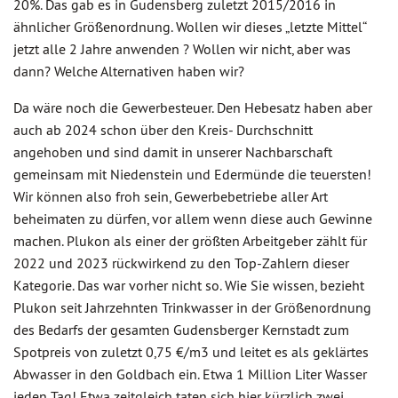
20%. Das gab es in Gudensberg zuletzt 2015/2016 in
ähnlicher Größenordnung. Wollen wir dieses „letzte Mittel“
jetzt alle 2 Jahre anwenden ? Wollen wir nicht, aber was
dann? Welche Alternativen haben wir?
Da wäre noch die Gewerbesteuer. Den Hebesatz haben aber
auch ab 2024 schon über den Kreis- Durchschnitt
angehoben und sind damit in unserer Nachbarschaft
gemeinsam mit Niedenstein und Edermünde die teuersten!
Wir können also froh sein, Gewerbebetriebe aller Art
beheimaten zu dürfen, vor allem wenn diese auch Gewinne
machen. Plukon als einer der größten Arbeitgeber zählt für
2022 und 2023 rückwirkend zu den Top-Zahlern dieser
Kategorie. Das war vorher nicht so. Wie Sie wissen, bezieht
Plukon seit Jahrzehnten Trinkwasser in der Größenordnung
des Bedarfs der gesamten Gudensberger Kernstadt zum
Spotpreis von zuletzt 0,75 €/m3 und leitet es als geklärtes
Abwasser in den Goldbach ein. Etwa 1 Million Liter Wasser
jeden Tag! Etwa zeitgleich taten sich hier kürzlich zwei